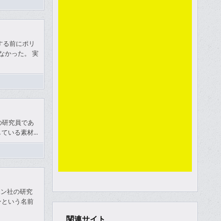
研究する前にポリ
なかった。 実
ン社の研究員であ
している素材…
ュポン社の研究
ンという名前
関連サイト