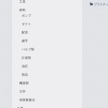
工具
プラスチ
材料
ポンプ
ダクト
配管
継手
バルブ類
計器類
油圧
部品
機器類
力学
有限要素法