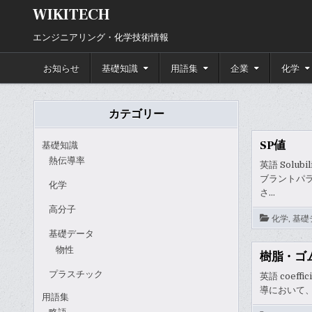
Skip
WIKITECH
to
content
エンジニアリング・化学技術情報
お知らせ
基礎知識
用語集
企業
化学
カテゴリー
SP値
基礎知識
熱伝導率
英語 Solu
ブラントパ
化学
さ…
高分子
化学
,
基礎
基礎データ
物性
樹脂・ゴ
プラスチック
英語 coeffi
導において
用語集