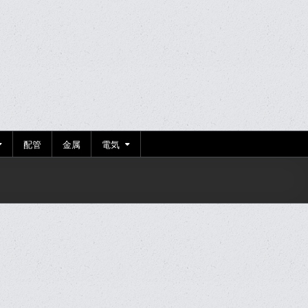
配管
金属
電気