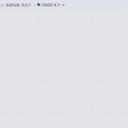
ック
,
基礎知識
,
高分子
TAGGED:
N
,
P
,
ナ