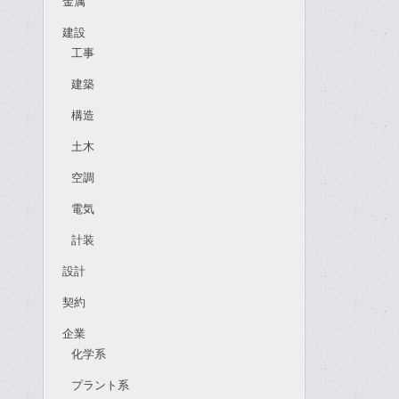
金属
建設
工事
建築
構造
土木
空調
電気
計装
設計
契約
企業
化学系
プラント系