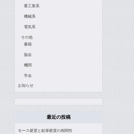
重工業系
機械系
電気系
その他
書籍
協会
機関
学会
お知らせ
最近の投稿
モース硬度と鉛筆硬度の相関性