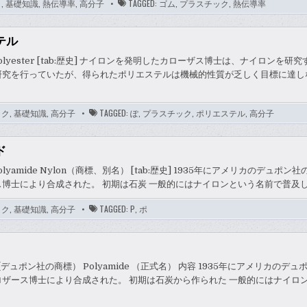
タ
,
基礎知識
,
熱伝導率
,
高分子
TAGGED:
ゴム
,
プラスチック
,
熱伝導率
テル
] polyester [tab:歴史] ナイロンを発明したカローザス博士は、ナイロンを
研究を行っていたが、得られたポリエステルは機械的性質が乏しく目標に達し
ック
,
基礎知識
,
高分子
TAGGED:
ぽ
,
プラスチック
,
ポリエステル
,
高分子
ド
 Polyamide Nylon（商標、別名） [tab:歴史] 1935年にアメリカのデュポ
博士により合成された。 初期は石炭 一般的にはナイロンという名前で普及
ック
,
基礎知識
,
高分子
TAGGED:
P
,
ポ
n (デュポン社の商標） Polyamide （正式名） 内容 1935年にアメリカのデ
ロザース博士により合成された。 初期は石炭から作られた 一般的にはナイロ