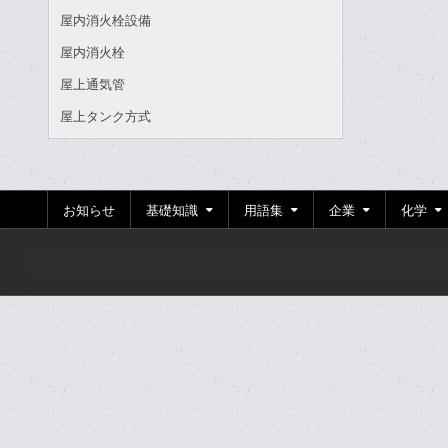
屋内消火栓設備
屋内消火栓
屋上通気管
屋上タンク方式
お知らせ
基礎知識
用語集
企業
化学