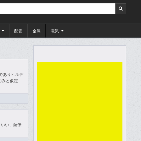
配管
金属
電気
著名でありヒルデ
のみと仮定
導度ともいい、熱伝