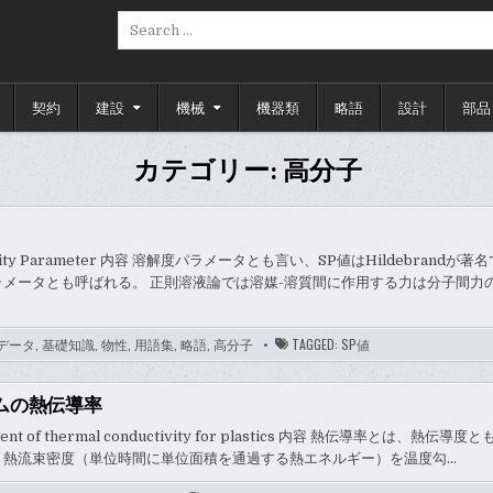
Search
for:
契約
建設
機械
機器類
略語
設計
部品
カテゴリー:
高分子
bility Parameter 内容 溶解度パラメータとも言い、SP値はHildebrandが
ラメータとも呼ばれる。 正則溶液論では溶媒-溶質間に作用する力は分子間力
データ
,
基礎知識
,
物性
,
用語集
,
略語
,
高分子
TAGGED:
SP値
ムの熱伝導率
cient of thermal conductivity for plastics 内容 熱伝導率とは、熱伝
、熱流束密度（単位時間に単位面積を通過する熱エネルギー）を温度勾…