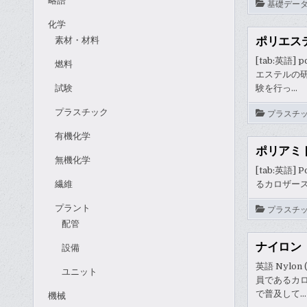
略語
基礎デー
化学
ポリエス
素材・材料
[tab:英語
燃料
エステルの
試験
験を行っ…
プラスチック
プラスチ
有機化学
ポリアミ
無機化学
[tab:英語]
繊維
るカロザース
プラント
プラスチ
配管
ナイロン
設備
英語 Nylo
ユニット
員であるカ
で普及して…
機械