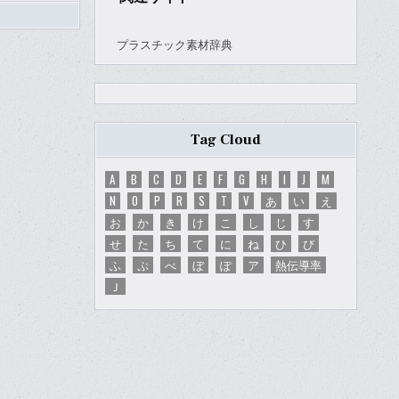
プラスチック素材辞典
Tag Cloud
A
B
C
D
E
F
G
H
I
J
M
N
O
P
R
S
T
V
あ
い
え
お
か
き
け
こ
し
じ
す
せ
た
ち
て
に
ね
ひ
び
ふ
ぷ
べ
ぼ
ぽ
ア
熱伝導率
Ｊ