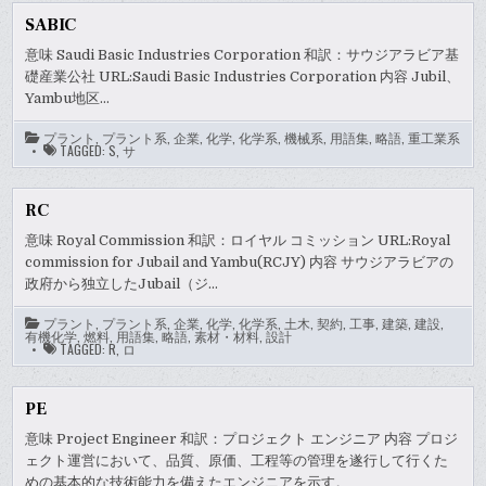
SABIC
意味 Saudi Basic Industries Corporation 和訳：サウジアラビア基
礎産業公社 URL:Saudi Basic Industries Corporation 内容 Jubil、
Yambu地区…
プラント
,
プラント系
,
企業
,
化学
,
化学系
,
機械系
,
用語集
,
略語
,
重工業系
TAGGED:
S
,
サ
RC
意味 Royal Commission 和訳：ロイヤル コミッション URL:Royal
commission for Jubail and Yambu(RCJY) 内容 サウジアラビアの
政府から独立したJubail（ジ…
プラント
,
プラント系
,
企業
,
化学
,
化学系
,
土木
,
契約
,
工事
,
建築
,
建設
,
有機化学
,
燃料
,
用語集
,
略語
,
素材・材料
,
設計
TAGGED:
R
,
ロ
PE
意味 Project Engineer 和訳：プロジェクト エンジニア 内容 プロジ
ェクト運営において、品質、原価、工程等の管理を遂行して行くた
めの基本的な技術能力を備えたエンジニアを示す。