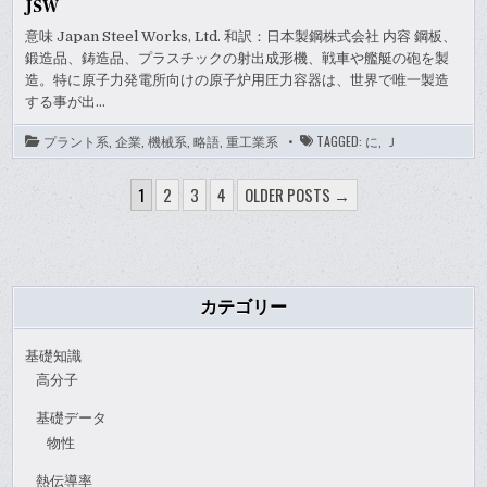
JSW
意味 Japan Steel Works, Ltd. 和訳：日本製鋼株式会社 内容 鋼板、
鍛造品、鋳造品、プラスチックの射出成形機、戦車や艦艇の砲を製
造。特に原子力発電所向けの原子炉用圧力容器は、世界で唯一製造
する事が出…
プラント系
,
企業
,
機械系
,
略語
,
重工業系
TAGGED:
に
,
Ｊ
投
1
2
3
4
OLDER POSTS →
稿
ナ
ビ
ゲ
カテゴリー
ー
基礎知識
シ
高分子
ョ
基礎データ
ン
物性
熱伝導率