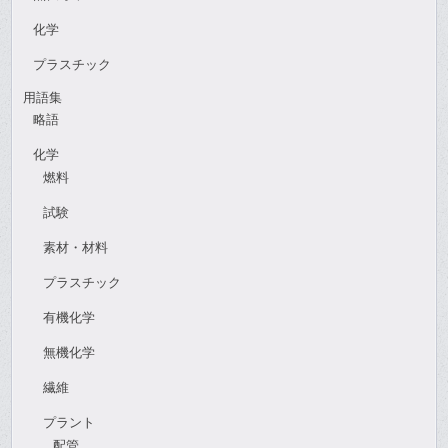
化学
プラスチック
用語集
略語
化学
燃料
試験
素材・材料
プラスチック
有機化学
無機化学
繊維
プラント
配管