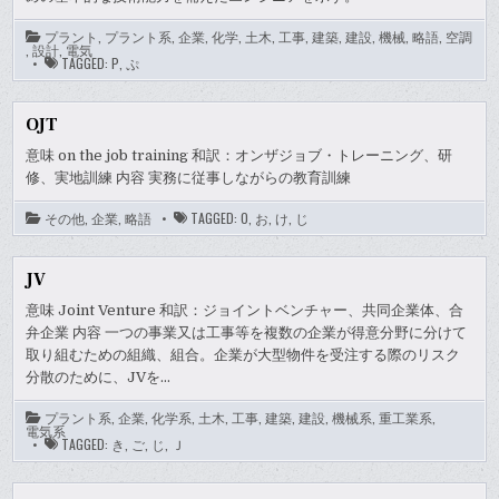
プラント
,
プラント系
,
企業
,
化学
,
土木
,
工事
,
建築
,
建設
,
機械
,
略語
,
空調
,
設計
,
電気
TAGGED:
P
,
ぷ
OJT
意味 on the job training 和訳：オンザジョブ・トレーニング、研
修、実地訓練 内容 実務に従事しながらの教育訓練
その他
,
企業
,
略語
TAGGED:
O
,
お
,
け
,
じ
JV
意味 Joint Venture 和訳：ジョイントベンチャー、共同企業体、合
弁企業 内容 一つの事業又は工事等を複数の企業が得意分野に分けて
取り組むための組織、組合。企業が大型物件を受注する際のリスク
分散のために、JVを…
プラント系
,
企業
,
化学系
,
土木
,
工事
,
建築
,
建設
,
機械系
,
重工業系
,
電気系
TAGGED:
き
,
ご
,
じ
,
Ｊ