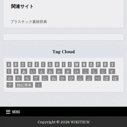
関連サイト
プラスチック素材辞典
Tag Cloud
A
B
C
D
E
F
G
H
I
J
M
N
O
P
R
S
T
V
あ
い
え
お
か
き
け
こ
し
じ
す
せ
た
ち
て
に
ね
ひ
び
ふ
ぷ
べ
ぼ
ぽ
ア
熱伝導率
Ｊ
MENU
Copyright © 2026 WIKITECH