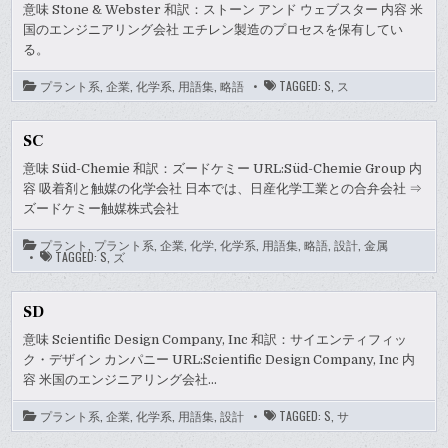
意味 Stone & Webster 和訳：ストーン アンド ウェブスター 内容 米
国のエンジニアリング会社 エチレン製造のプロセスを保有してい
る。
プラント系
,
企業
,
化学系
,
用語集
,
略語
TAGGED:
S
,
ス
SC
意味 Süd-Chemie 和訳：ズードケミー URL:Süd-Chemie Group 内
容 吸着剤と触媒の化学会社 日本では、日産化学工業との合弁会社 ⇒
ズードケミー触媒株式会社
プラント
,
プラント系
,
企業
,
化学
,
化学系
,
用語集
,
略語
,
設計
,
金属
TAGGED:
S
,
ズ
SD
意味 Scientific Design Company, Inc 和訳：サイエンティフィッ
ク・デザイン カンパニー URL:Scientific Design Company, Inc 内
容 米国のエンジニアリング会社…
プラント系
,
企業
,
化学系
,
用語集
,
設計
TAGGED:
S
,
サ