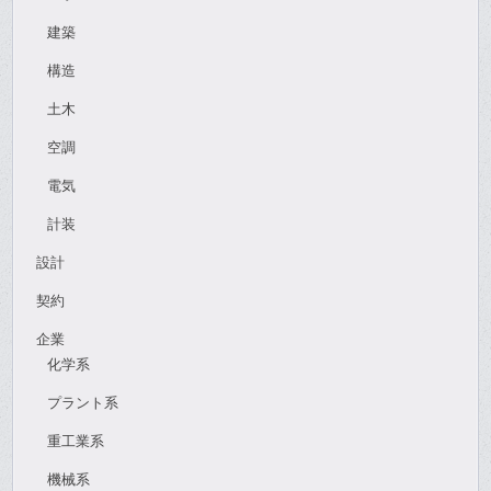
建築
構造
土木
空調
電気
計装
設計
契約
企業
化学系
プラント系
重工業系
機械系