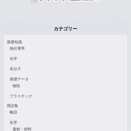
稿
ナ
ビ
ゲ
カテゴリー
ー
基礎知識
シ
熱伝導率
ョ
化学
ン
高分子
基礎データ
物性
プラスチック
用語集
略語
化学
素材・材料