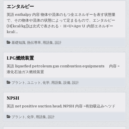
エンタルピー
英語 enthalpy 内容 物体や流体のもつ全エネルギーを表す状態量
で、その物体や流体の状態によって定まるもので、エンタルピー
(H[kcal/kg])は次式で表される・ H=U+Apv U :内部エネルギー
kcal/…
基礎知識
,
熱伝導率
,
用語集
,
設計
LPG燃焼装置
英語 liquefied petroleum gas combustion equipments 内容 =
液化石油ガス燃焼装置
プラント
,
ユニット
,
化学
,
用語集
,
設備
,
設計
NPSH
英語 net positive suction head; NPSH 内容 =有効吸込みヘツド
プラント
,
化学
,
用語集
,
設計