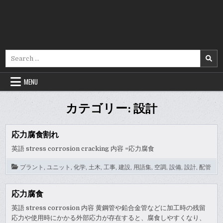
Search
for:
MENU
カテゴリー:
設計
応力腐食割れ
英語 stress corrosion cracking 内容 =応力腐食
プラント
,
ユニット
,
化学
,
土木
,
工事
,
建設
,
用語集
,
空調
,
設備
,
設計
,
配管
応力腐食
英語 stress corrosion 内容 黄鋼管や鉛合金管などに加工時の残留
応力や使用時にかかる外部応力が存在すると、腐食しやすくなり、