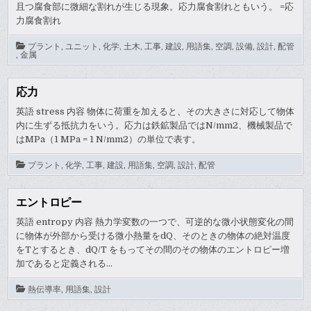
且つ腐食部に微細な割れが生じる現象。応力腐食割れともいう。 =応
力腐食割れ
プラント
,
ユニット
,
化学
,
土木
,
工事
,
建設
,
用語集
,
空調
,
設備
,
設計
,
配管
,
金属
応力
英語 stress 内容 物体に荷重を加えると、その大きさに対応して物体
内に生ずる抵抗力をいう。応力は鉄鉱製品ではN/mm2、機械製品で
はMPa（1 MPa = 1 N/mm2）の単位で表す。
プラント
,
化学
,
工事
,
建設
,
用語集
,
空調
,
設計
,
配管
エントロピー
英語 entropy 内容 熱力学変数の一つで、可逆的な微小状態変化の間
に物体が外部から受ける微小熱量をdQ、そのときの物体の絶対温度
をTとするとき、dQ/T をもってその間のその物体のエントロピー増
加であると定義される…
熱伝導率
,
用語集
,
設計