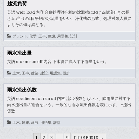
越流負荷
英語 weir load 内容 合併処理浄化槽の沈澱槽における越流ぜきの長
さ1m当りの1日平均汚水流量をいい、浄化槽の形式、処理対象人員に
よりその値は異なる。
プラント
,
化学
,
工事
,
建設
,
用語集
,
設計
雨水流出量
英語 storm run off 内容 下水管に流入する雨量をいう。
土木
,
工事
,
建築
,
建設
,
用語集
,
設計
雨水流出係数
英語 coefficient of run off 内容 流出係数ともいい、降雨量に対する
雨水流出量の割合をいう。一般的な雨水流出係数を表に示す。 =流出
係数
土木
,
建築
,
建設
,
用語集
,
設計
投
1
2
3
…
9
OLDER POSTS →