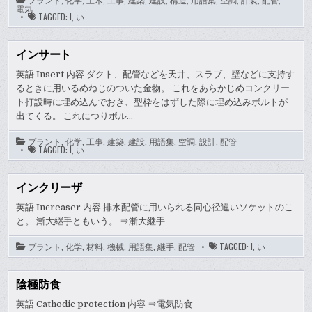
電気
TAGGED:
I
,
い
インサート
英語 Insert 内容 ダクト、配管などを天井、スラブ、壁などに支持す
るときに用いるめねじのついた金物。 これをあらかじめコンクリー
ト打設時に埋め込んでおき、型枠をはずした際に埋め込みボルトが
出てくる。 これにつりボル…
プラント
,
化学
,
工事
,
建築
,
建設
,
用語集
,
空調
,
設計
,
配管
TAGGED:
I
,
い
インクリーザ
英語 Increaser 内容 排水配管に用いられる同心径違いソケットのこ
と。 漸大継手ともいう。 ⇒漸大継手
プラント
,
化学
,
材料
,
機械
,
用語集
,
継手
,
配管
TAGGED:
I
,
い
陰極防食
英語 Cathodic protection 内容 ⇒電気防食