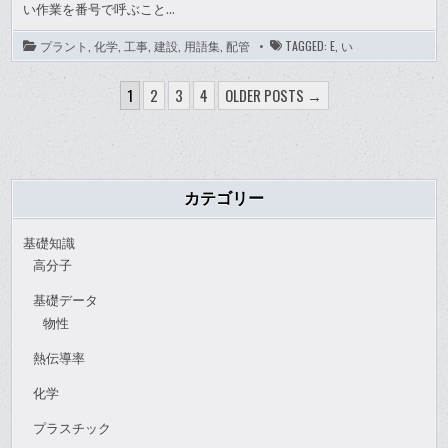
い作業を番号で呼ぶこと…
プラント
,
化学
,
工事
,
建設
,
用語集
,
配管
TAGGED:
E
,
い
投
1
2
3
4
OLDER POSTS →
稿
ナ
ビ
ゲ
カテゴリー
ー
基礎知識
シ
高分子
ョ
基礎データ
ン
物性
熱伝導率
化学
プラスチック