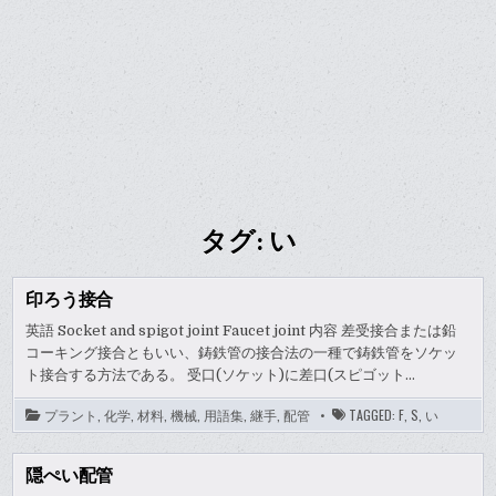
タグ:
い
印ろう接合
英語 Socket and spigot joint Faucet joint 内容 差受接合または鉛
コーキング接合ともいい、鋳鉄管の接合法の一種で鋳鉄管をソケッ
ト接合する方法である。 受口(ソケット)に差口(スピゴット…
プラント
,
化学
,
材料
,
機械
,
用語集
,
継手
,
配管
TAGGED:
F
,
S
,
い
隠ぺい配管