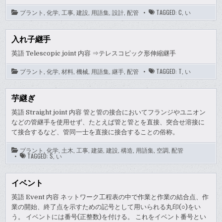
プラント
,
化学
,
工事
,
建設
,
用語集
,
設計
,
配管
TAGGED:
C
,
い
入れ子継手
英語 Telescopic joint 内容 ⇒テレスコピック形伸縮継手
プラント
,
化学
,
材料
,
機械
,
用語集
,
継手
,
配管
TAGGED:
T
,
い
芋継ぎ
英語 Straight joint 内容 管と管の接合においてフランジやユニオン
などの管継手を使用せず、たとえば管と管とを直接、突合せ溶接に
て接合するなど、管同一士を直接に接合することの俗称。
プラント
,
化学
,
土木
,
工事
,
建築
,
建設
,
構造
,
用語集
,
空調
,
配管
TAGGED:
S
,
い
イベント
英語 Event 内容 ネットワーク工程表の中で作業と作業の結合点、作
業の開始、終了点を示すための記号として用いられる丸印(○)をい
う。 イベントには番号(正整数)を付ける。 これをイベント番号とい