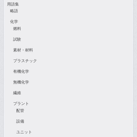
用語集
略語
化学
燃料
試験
素材・材料
プラスチック
有機化学
無機化学
繊維
プラント
配管
設備
ユニット