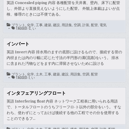
英語 Concealed piping 内容 各種配管を天井裏、壁内、床下に配管
し、外部より直接見えないようにした配管。 外観上体裁はよいが点
検、修理のときには不便である。
プラント
,
化学
,
工事
,
建築
,
建設
,
用語集
,
空調
,
計装
,
配管
,
電気
TAGGED:
C
,
い
インバート
英語 Invert 内容 排水用のますの底部に設けるもので、接続する管の
内径または内のり幅に応じた寸法の半円形の溝(流路)をいう。 排水
に含まれた汚物などをます内に滞留させないために設ける
プラント
,
化学
,
土木
,
工事
,
建築
,
建設
,
用語集
,
空調
,
配管
TAGGED:
I
,
い
インタフェアリングフロート
英語 Interfering float 内容 ネットワーク工程表に用いられる用語
で、トータルフロートのうちフリーフロ-ト以外の部分をいう。 すな
わち、使わずにとっておけば後続する他の工程でその分を使用する
ことのできるフ…
プラント
,
化学
,
土木
,
工事
,
建築
,
建設
,
構造
,
用語集
,
空調
,
計装
,
配管
,