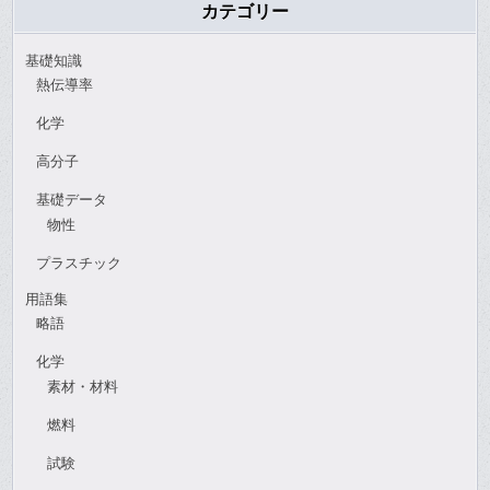
カテゴリー
基礎知識
熱伝導率
化学
高分子
基礎データ
物性
プラスチック
用語集
略語
化学
素材・材料
燃料
試験