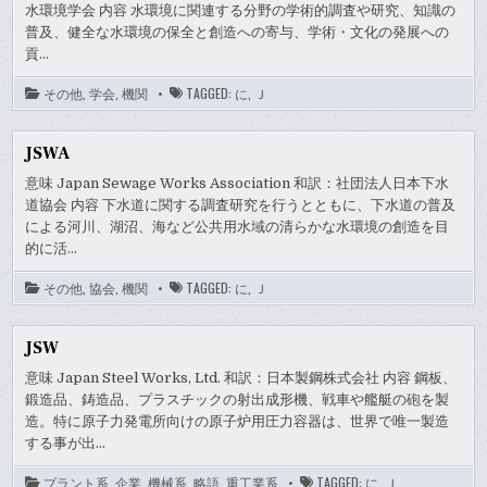
水環境学会 内容 水環境に関連する分野の学術的調査や研究、知識の
普及、健全な水環境の保全と創造への寄与、学術・文化の発展への
貢…
その他
,
学会
,
機関
TAGGED:
に
,
Ｊ
JSWA
意味 Japan Sewage Works Association 和訳：社団法人日本下水
道協会 内容 下水道に関する調査研究を行うとともに、下水道の普及
による河川、湖沼、海など公共用水域の清らかな水環境の創造を目
的に活…
その他
,
協会
,
機関
TAGGED:
に
,
Ｊ
JSW
意味 Japan Steel Works, Ltd. 和訳：日本製鋼株式会社 内容 鋼板、
鍛造品、鋳造品、プラスチックの射出成形機、戦車や艦艇の砲を製
造。特に原子力発電所向けの原子炉用圧力容器は、世界で唯一製造
する事が出…
プラント系
,
企業
,
機械系
,
略語
,
重工業系
TAGGED:
に
,
Ｊ