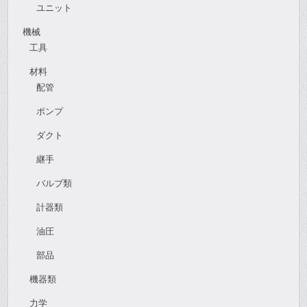
ユニット
機械
工具
材料
配管
ポンプ
ダクト
継手
バルブ類
計器類
油圧
部品
機器類
力学