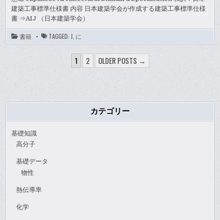
建築工事標準仕様書 内容 日本建築学会が作成する建築工事標準仕様
書 ⇒AIJ （日本建築学会）
書籍
TAGGED:
J
,
に
投
1
2
OLDER POSTS →
稿
ナ
ビ
ゲ
カテゴリー
ー
基礎知識
シ
高分子
ョ
基礎データ
ン
物性
熱伝導率
化学