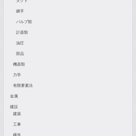
ダクト
継手
バルブ類
計器類
油圧
部品
機器類
力学
有限要素法
金属
建設
建築
工事
構造