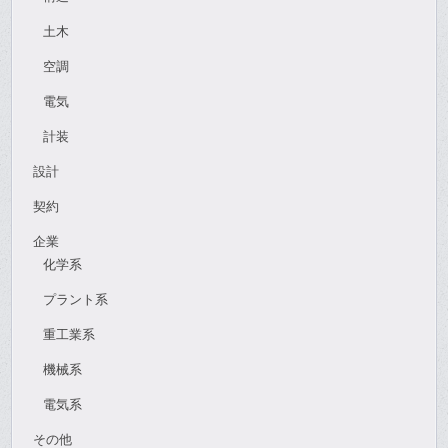
土木
空調
電気
計装
設計
契約
企業
化学系
プラント系
重工業系
機械系
電気系
その他