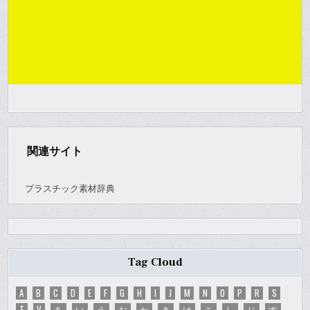
関連サイト
プラスチック素材辞典
Tag Cloud
A
B
C
D
E
F
G
H
I
J
M
N
O
P
R
S
T
V
あ
い
え
お
か
き
け
こ
し
じ
す