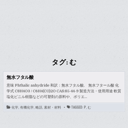
タグ:
む
無水フタル酸
意味 Phthalic anhydride 和訳：無水フタル酸, 無水フタール酸 化
学式 C8H4O3 / C6H4(CO)2O CAS:85-44-9 製造方法・使用用途 軟質
塩化ビニル樹脂などの可塑剤の原料や、ポリエ…
化学
,
有機化学
,
略語
,
素材・材料
TAGGED:
P
,
む