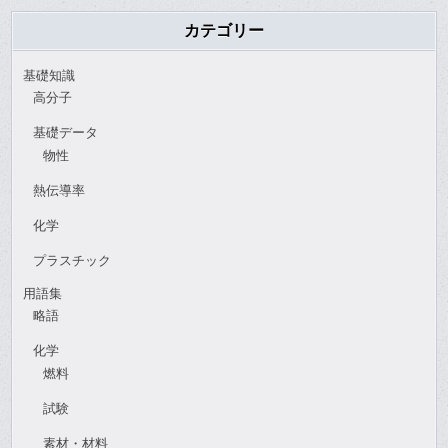
カテゴリー
基礎知識
高分子
基礎データ
物性
熱伝導率
化学
プラスチック
用語集
略語
化学
燃料
試験
素材・材料