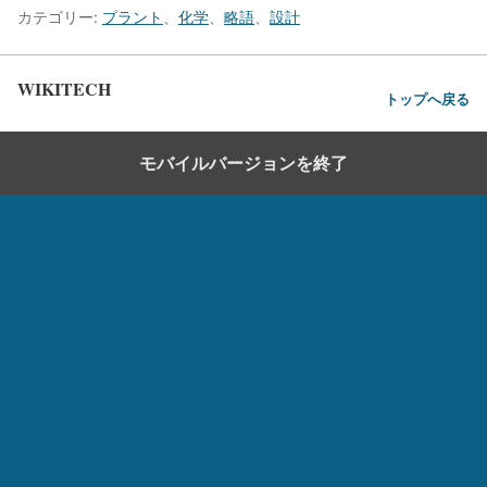
カテゴリー:
プラント
、
化学
、
略語
、
設計
WIKITECH
トップへ戻る
モバイルバージョンを終了