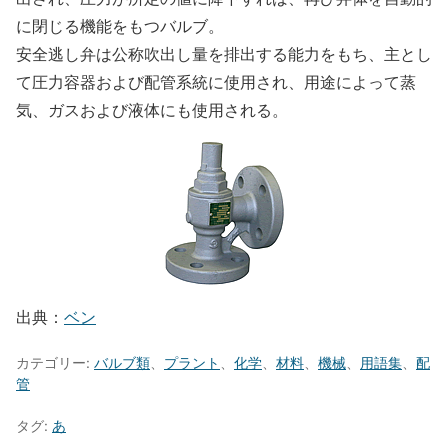
に閉じる機能をもつバルブ。
安全逃し弁は公称吹出し量を排出する能力をもち、主とし
て圧力容器および配管系統に使用され、用途によって蒸
気、ガスおよび液体にも使用される。
出典：
ベン
カテゴリー:
バルブ類
、
プラント
、
化学
、
材料
、
機械
、
用語集
、
配
管
タグ:
あ