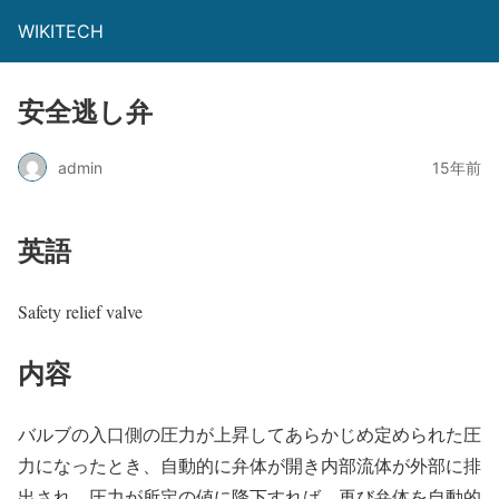
WIKITECH
安全逃し弁
admin
15年前
英語
Safety relief valve
内容
バルブの入口側の圧力が上昇してあらかじめ定められた圧
力になったとき、自動的に弁体が開き内部流体が外部に排
出され、圧力が所定の値に降下すれば、再び弁体を自動的