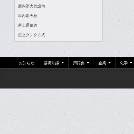
屋内消火栓設備
屋内消火栓
屋上通気管
屋上タンク方式
お知らせ
基礎知識
用語集
企業
化学