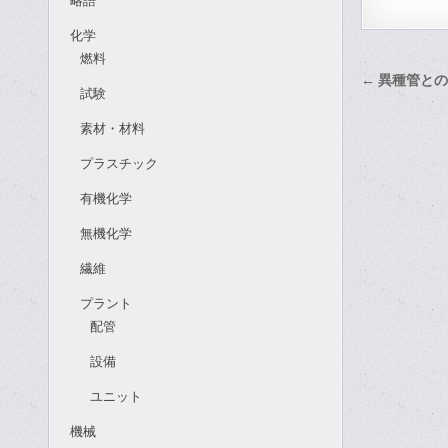
略語
化学
燃料
投
← 異種管と
試験
稿
素材・材料
ナ
ビ
プラスチック
ゲ
有機化学
ー
無機化学
シ
繊維
ョ
ン
プラント
配管
設備
ユニット
機械