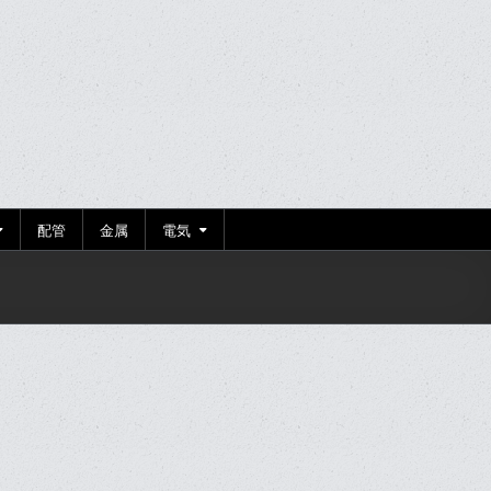
配管
金属
電気