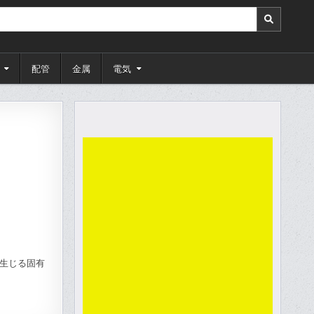
配管
金属
電気
生じる固有