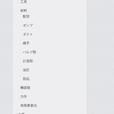
工具
材料
配管
ポンプ
ダクト
継手
バルブ類
計器類
油圧
部品
機器類
力学
有限要素法