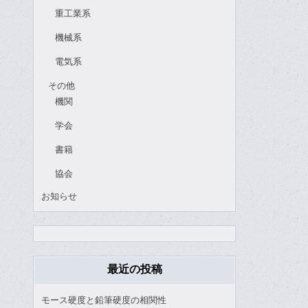
重工業系
機械系
電気系
その他
機関
学会
書籍
協会
お知らせ
最近の投稿
モース硬度と鉛筆硬度の相関性