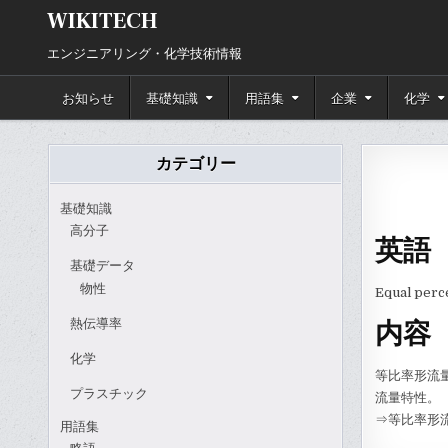
Skip
WIKITECH
to
content
エンジニアリング・化学技術情報
お知らせ
基礎知識
用語集
企業
化学
カテゴリー
基礎知識
高分子
英語
基礎データ
物性
Equal perce
熱伝導率
内容
化学
等比率形流
プラスチック
流量特性。
⇒等比率形
用語集