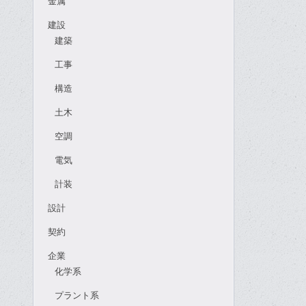
金属
建設
建築
工事
構造
土木
空調
電気
計装
設計
契約
企業
化学系
プラント系