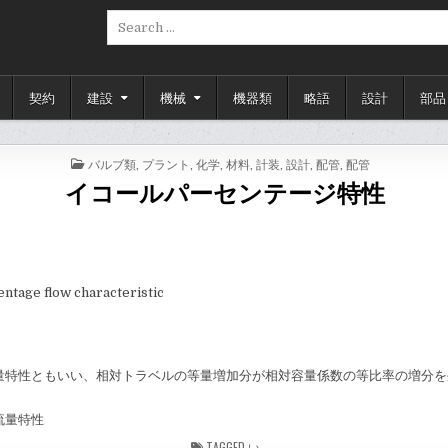
Search
for:
契約
建設
機械
機器類
略語
設計
部品
POSTED
バルブ類
,
プラント
,
化学
,
材料
,
計装
,
設計
,
配管
,
配管
IN
イコールパーセンテージ特性
ntage flow characteristic
量特性ともいい、相対トラベルの等量増加分が相対容量係数の等比率の増分を
流量特性
TAGGED
い