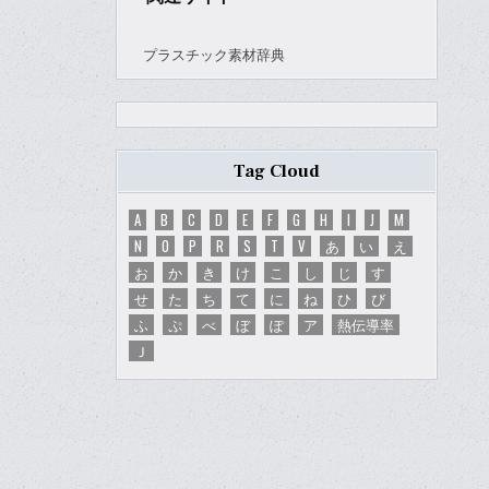
プラスチック素材辞典
Tag Cloud
A
B
C
D
E
F
G
H
I
J
M
N
O
P
R
S
T
V
あ
い
え
お
か
き
け
こ
し
じ
す
せ
た
ち
て
に
ね
ひ
び
ふ
ぷ
べ
ぼ
ぽ
ア
熱伝導率
Ｊ