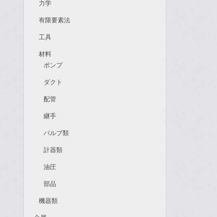
力学
有限要素法
工具
材料
ポンプ
ダクト
配管
継手
バルブ類
計器類
油圧
部品
機器類