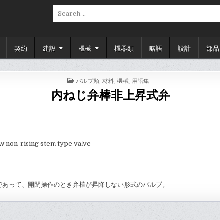
Search
for:
契約
建設
機械
機器類
略語
設計
部品
POSTED
バルブ類
,
材料
,
機械
,
用語集
IN
内ねじ弁棒非上昇式弁
w non-rising stem type valve
であって、開閉操作のとき弁樺が昇降しない形式のバルブ。