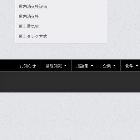
屋内消火栓設備
屋内消火栓
屋上通気管
屋上タンク方式
お知らせ
基礎知識
用語集
企業
化学