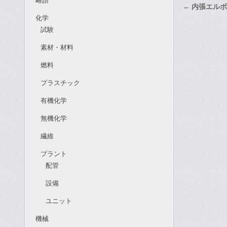
略語
投
← 内張エルボ
稿
化学
試験
ナ
ビ
素材・材料
ゲ
燃料
ー
プラスチック
シ
有機化学
ョ
ン
無機化学
繊維
プラント
配管
設備
ユニット
機械