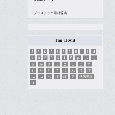
プラスチック素材辞典
Tag Cloud
A
B
C
D
E
F
G
H
I
J
M
N
O
P
R
S
T
V
あ
い
え
お
か
き
け
こ
し
じ
す
せ
た
ち
て
に
ね
ひ
び
ふ
ぷ
べ
ぼ
ぽ
ア
熱伝導率
Ｊ