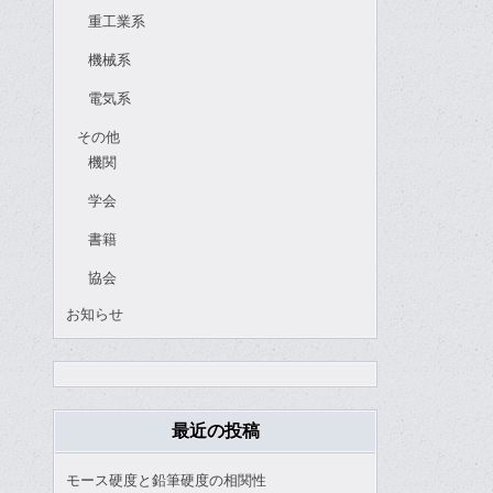
重工業系
機械系
電気系
その他
機関
学会
書籍
協会
お知らせ
最近の投稿
モース硬度と鉛筆硬度の相関性