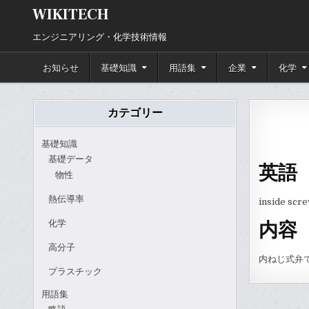
Skip
WIKITECH
to
content
エンジニアリング・化学技術情報
お知らせ
基礎知識
用語集
企業
化学
カテゴリー
基礎知識
基礎データ
英語
物性
熱伝導率
inside scre
化学
内容
高分子
内ねじ式弁
プラスチック
用語集