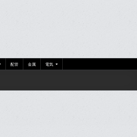
配管
金属
電気