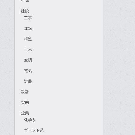
金属
建設
工事
建築
構造
土木
空調
電気
計装
設計
契約
企業
化学系
プラント系