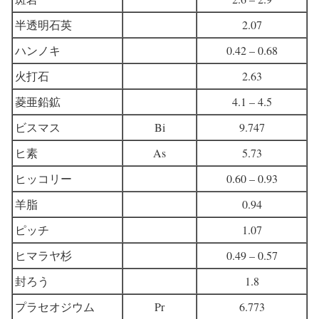
半透明石英
2.07
ハンノキ
0.42 – 0.68
火打石
2.63
菱亜鉛鉱
4.1 – 4.5
ビスマス
Bi
9.747
ヒ素
As
5.73
ヒッコリー
0.60 – 0.93
羊脂
0.94
ピッチ
1.07
ヒマラヤ杉
0.49 – 0.57
封ろう
1.8
プラセオジウム
Pr
6.773