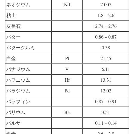
ネオジウム
Nd
7.007
粘土
1.8 – 2.6
灰長石
2.74 – 2.76
バター
0.86 – 0.87
バターグルミ
0.38
白金
Pt
21.45
バナジウム
V
6.11
ハフニウム
Hf
13.31
パラジウム
Pd
12.02
パラフィン
0.87 – 0.91
バリウム
Ba
3.51
バルサ
0.11 – 0.14
斑岩
2.6 – 2.9