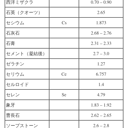
西洋ミザクラ
0.70 – 0.90
石英（クオーツ）
2.65
セシウム
Cs
1.873
石灰石
2.68 – 2.76
石膏
2.31 – 2.33
セメント（凝結後）
2.7 – 3.0
ゼラチン
1.27
セリウム
Ce
6.757
セルロイド
1.4
セレン
Se
4.79
象牙
1.83 – 1.92
曹長石
2.62 – 2.65
ソープストーン
2.6 – 2.8