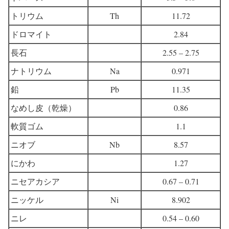
トリウム
Th
11.72
ドロマイト
2.84
長石
2.55 – 2.75
ナトリウム
Na
0.971
鉛
Pb
11.35
なめし皮（乾燥）
0.86
軟質ゴム
1.1
ニオブ
Nb
8.57
にかわ
1.27
ニセアカシア
0.67 – 0.71
ニッケル
Ni
8.902
ニレ
0.54 – 0.60