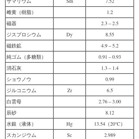
サマリウム
Sm
7.52
雌黄（樹脂）
1.2
磁器
2.3 – 2.5
ジスプロシウム
Dy
8.55
磁鉄鉱
4.9 – 5.2
純ゴム（多糖類）
0.91 – 0.93
消石灰
1.3 – 1.4
ショウノウ
0.99
ジルコニウム
Zr
6.5
白雲母
2.76 – 3.00
辰砂
8.12
水銀（液体）
Hg
13.54（20℃）
スカンジウム
Sc
2.989