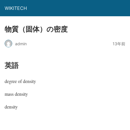
WIKITECH
物質（固体）の密度
admin
13年前
英語
degree of density
mass density
density