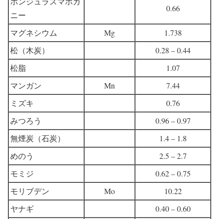
ホンジュラスマホガ
0.66
ニー
マグネシウム
Mg
1.738
松（木炭）
0.28 – 0.44
松脂
1.07
マンガン
Mn
7.44
ミズキ
0.76
みつろう
0.96 – 0.97
無煙炭（石炭）
1.4 – 1.8
めのう
2.5 – 2.7
モミジ
0.62 – 0.75
モリブデン
Mo
10.22
ヤナギ
0.40 – 0.60