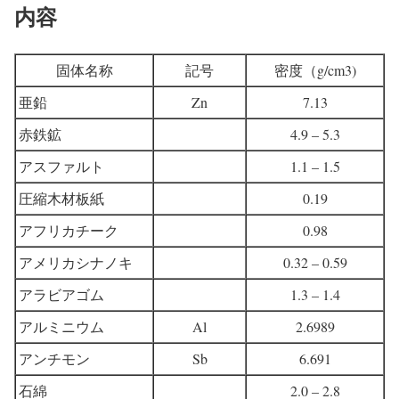
内容
固体名称
記号
密度（g/cm3)
亜鉛
Zn
7.13
赤鉄鉱
4.9 – 5.3
アスファルト
1.1 – 1.5
圧縮木材板紙
0.19
アフリカチーク
0.98
アメリカシナノキ
0.32 – 0.59
アラビアゴム
1.3 – 1.4
アルミニウム
Al
2.6989
アンチモン
Sb
6.691
石綿
2.0 – 2.8