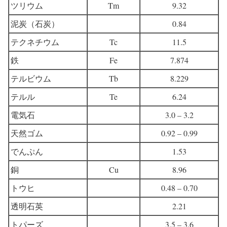
ツリウム
Tm
9.32
泥炭（石炭）
0.84
テクネチウム
Tc
11.5
鉄
Fe
7.874
テルビウム
Tb
8.229
テルル
Te
6.24
電気石
3.0 – 3.2
天然ゴム
0.92 – 0.99
でんぷん
1.53
銅
Cu
8.96
トウヒ
0.48 – 0.70
透明石英
2.21
トパーズ
3.5 – 3.6