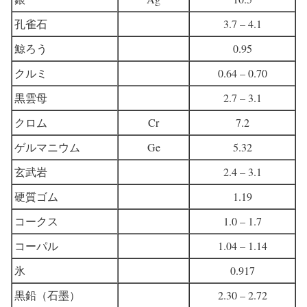
孔雀石
3.7 – 4.1
鯨ろう
0.95
クルミ
0.64 – 0.70
黒雲母
2.7 – 3.1
クロム
Cr
7.2
ゲルマニウム
Ge
5.32
玄武岩
2.4 – 3.1
硬質ゴム
1.19
コークス
1.0 – 1.7
コーパル
1.04 – 1.14
氷
0.917
黒鉛（石墨）
2.30 – 2.72