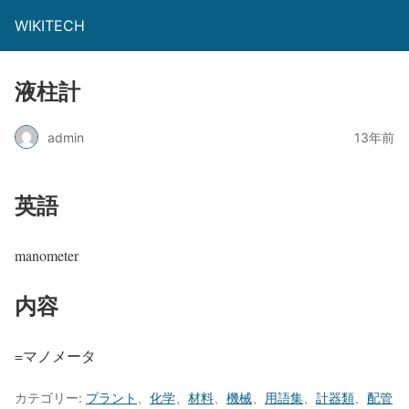
WIKITECH
液柱計
admin
13年前
英語
manometer
内容
=マノメータ
カテゴリー:
プラント
、
化学
、
材料
、
機械
、
用語集
、
計器類
、
配管