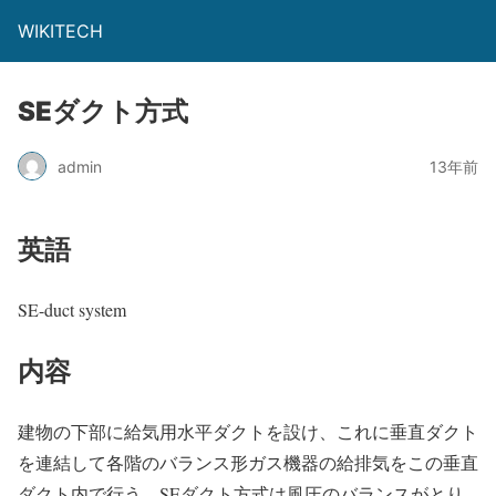
WIKITECH
SEダクト方式
admin
13年前
英語
SE-duct system
内容
建物の下部に給気用水平ダクトを設け、これに垂直ダクト
を連結して各階のバランス形ガス機器の給排気をこの垂直
ダクト内で行う。SEダクト方式は風圧のバランスがとり