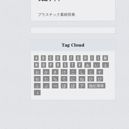
プラスチック素材辞典
Tag Cloud
A
B
C
D
E
F
G
H
I
J
M
N
O
P
R
S
T
V
あ
い
え
お
か
き
け
こ
し
じ
す
せ
た
ち
て
に
ね
ひ
び
ふ
ぷ
べ
ぼ
ぽ
ア
熱伝導率
Ｊ