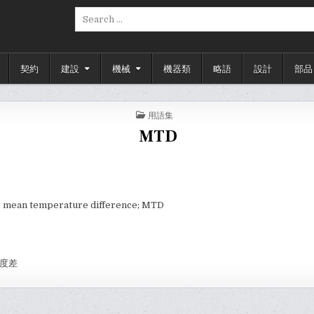
Search
for:
契約
建設
機械
機器類
略語
設計
部品
POSTED
用語集
IN
MTD
c mean temperature difference; MTD
温度差