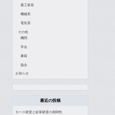
重工業系
機械系
電気系
その他
機関
学会
書籍
協会
お知らせ
最近の投稿
モース硬度と鉛筆硬度の相関性