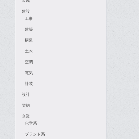
金属
建設
工事
建築
構造
土木
空調
電気
計装
設計
契約
企業
化学系
プラント系