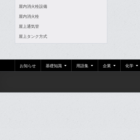
屋内消火栓設備
屋内消火栓
屋上通気管
屋上タンク方式
お知らせ
基礎知識
用語集
企業
化学