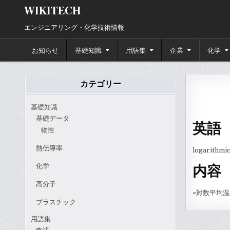
Skip
WIKITECH
to
content
エンジニアリング・化学技術情報
お知らせ
基礎知識
用語集
企業
化学
カテゴリー
基礎知識
基礎データ
英語
物性
熱伝導率
logarithmi
化学
内容
高分子
=対数平均
プラスチック
用語集