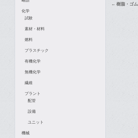
略語
投
← 樹脂・ゴ
稿
化学
試験
ナ
ビ
素材・材料
ゲ
燃料
ー
プラスチック
シ
有機化学
ョ
ン
無機化学
繊維
プラント
配管
設備
ユニット
機械