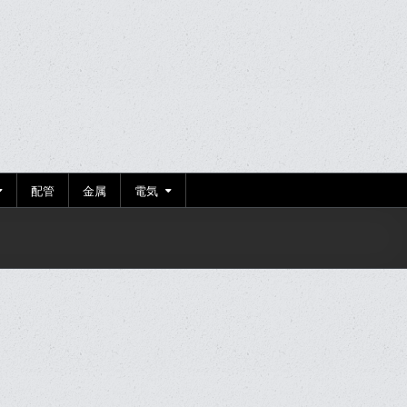
配管
金属
電気