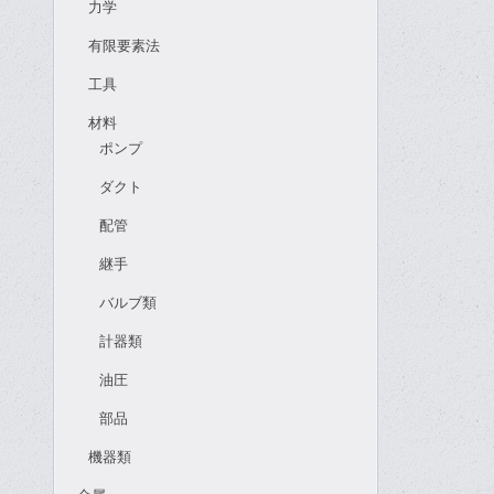
力学
有限要素法
工具
材料
ポンプ
ダクト
配管
継手
バルブ類
計器類
油圧
部品
機器類