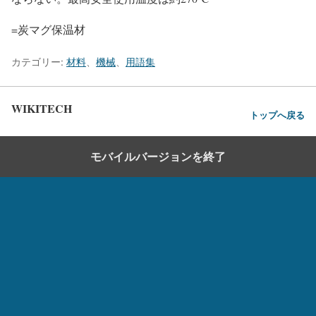
=炭マグ保温材
カテゴリー:
材料
、
機械
、
用語集
WIKITECH
トップへ戻る
モバイルバージョンを終了