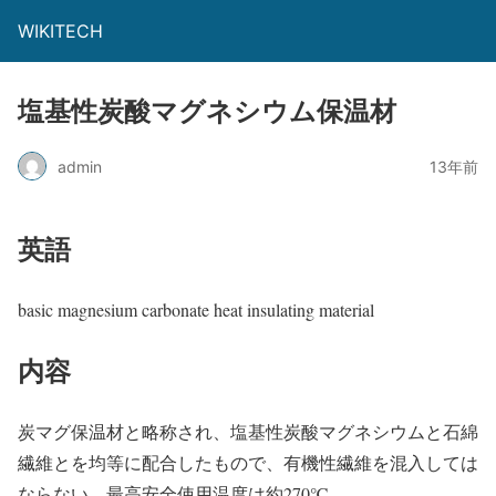
WIKITECH
塩基性炭酸マグネシウム保温材
admin
13年前
英語
basic magnesium carbonate heat insulating material
内容
炭マグ保温材と略称され、塩基性炭酸マグネシウムと石綿
繊維とを均等に配合したもので、有機性繊維を混入しては
ならない。最高安全使用温度は約270℃