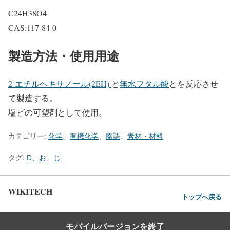
C24H38O4
CAS:117-84-0
製造方法・使用用途
2-エチルヘキサノール(2EH)
と
無水フタル酸
とを反応させ
て製造する。
塩ビの可塑剤として使用。
カテゴリー:
化学
、
有機化学
、
略語
、
素材・材料
タグ:
D
、
お
、
じ
WIKITECH
トップへ戻る
モバイルバージョンを終了