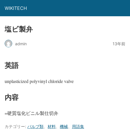
WIKITECH
塩ビ製弁
admin
13年前
英語
unplasticized polyvinyl chloride valve
内容
=硬質塩化ビニル製仕切弁
カテゴリー:
バルブ類
、
材料
、
機械
、
用語集