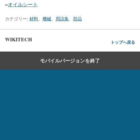
=
オイルシート
カテゴリー:
材料
、
機械
、
用語集
、
部品
WIKITECH
トップへ戻る
モバイルバージョンを終了