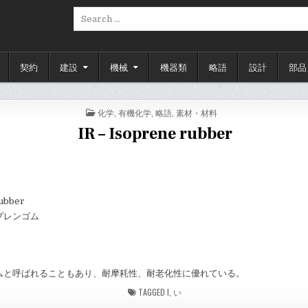
Search
for:
契約
建設
機械
機器類
略語
設計
部品
POSTED
化学
,
有機化学
,
略語
,
素材・材料
IN
IR – Isoprene rubber
ubber
プレンゴム
ムと呼ばれることもあり、耐摩耗性、耐老化性に優れている。
TAGGED
I
,
い