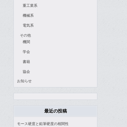
重工業系
機械系
電気系
その他
機関
学会
書籍
協会
お知らせ
最近の投稿
モース硬度と鉛筆硬度の相関性