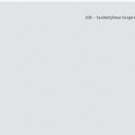
IIR – Isobutylene Isop