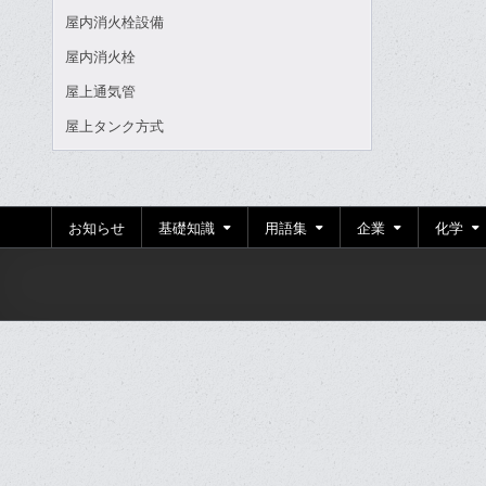
屋内消火栓設備
屋内消火栓
屋上通気管
屋上タンク方式
お知らせ
基礎知識
用語集
企業
化学