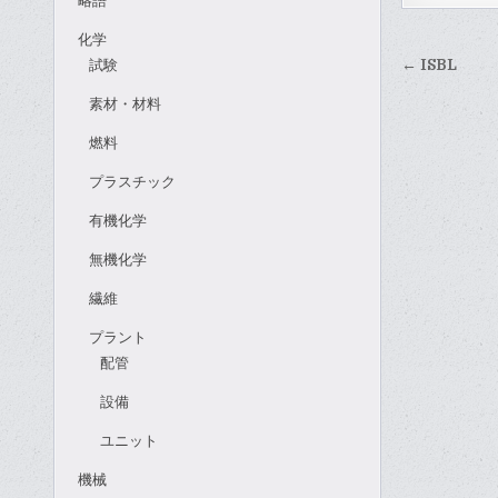
略語
化学
投
試験
← ISBL
稿
素材・材料
ナ
燃料
ビ
ゲ
プラスチック
ー
有機化学
シ
無機化学
ョ
繊維
ン
プラント
配管
設備
ユニット
機械