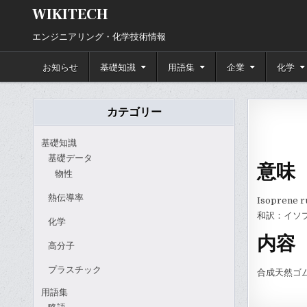
Skip
WIKITECH
to
content
エンジニアリング・化学技術情報
お知らせ
基礎知識
用語集
企業
化学
カテゴリー
基礎知識
基礎データ
意味
物性
熱伝導率
Isoprene r
和訳：イソ
化学
内容
高分子
プラスチック
合成天然ゴ
用語集