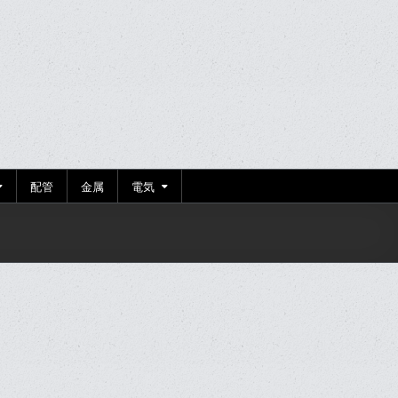
配管
金属
電気