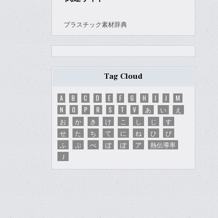
プラスチック素材辞典
Tag Cloud
A
B
C
D
E
F
G
H
I
J
M
N
O
P
R
S
T
V
あ
い
え
お
か
き
け
こ
し
じ
す
せ
た
ち
て
に
ね
ひ
び
ふ
ぷ
べ
ぼ
ぽ
ア
熱伝導率
Ｊ