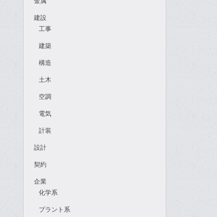
金属
建設
工事
建築
構造
土木
空調
電気
計装
設計
契約
企業
化学系
プラント系