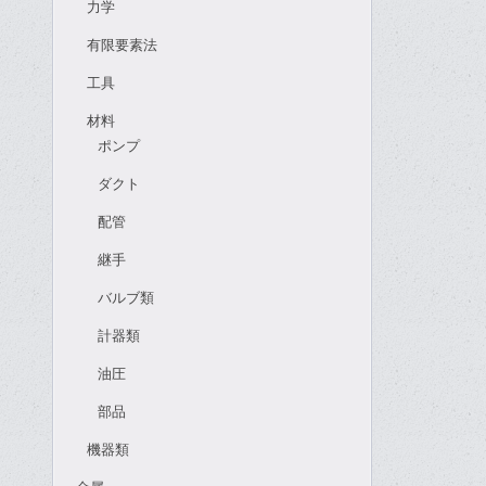
力学
有限要素法
工具
材料
ポンプ
ダクト
配管
継手
バルブ類
計器類
油圧
部品
機器類