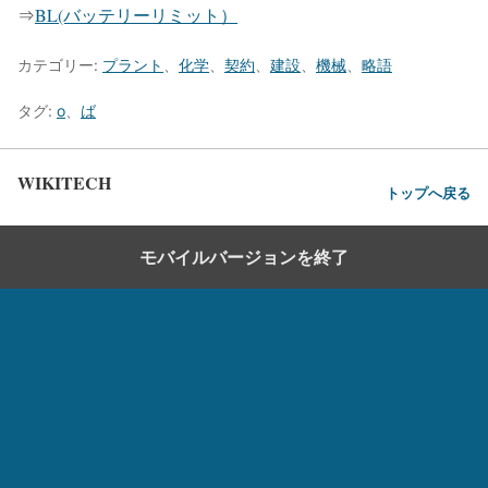
⇒
BL(バッテリーリミット）
カテゴリー:
プラント
、
化学
、
契約
、
建設
、
機械
、
略語
タグ:
o
、
ば
WIKITECH
トップへ戻る
モバイルバージョンを終了