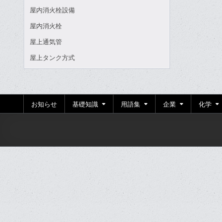
屋内消火栓設備
屋内消火栓
屋上通気管
屋上タンク方式
お知らせ
基礎知識
用語集
企業
化学