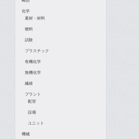
稿
略語
ナ
化学
ビ
素材・材料
ゲ
燃料
ー
試験
シ
ョ
プラスチック
ン
有機化学
無機化学
繊維
プラント
配管
設備
ユニット
機械