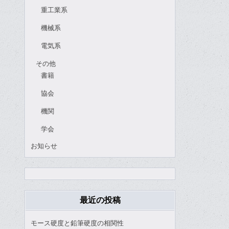
重工業系
機械系
電気系
その他
書籍
協会
機関
学会
お知らせ
最近の投稿
モース硬度と鉛筆硬度の相関性