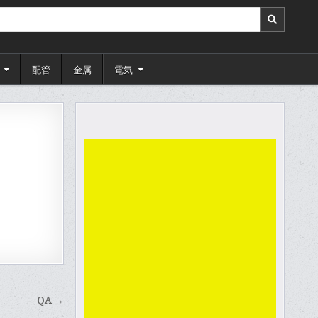
配管
金属
電気
QA →