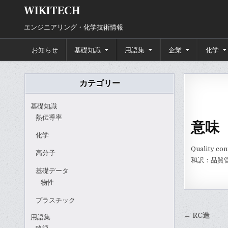
Skip
WIKITECH
to
content
エンジニアリング・化学技術情報
お知らせ
基礎知識
用語集
企業
化学
カテゴリー
基礎知識
熱伝導率
意味
化学
Quality con
高分子
和訳：品質
基礎データ
物性
プラスチック
投
← RC造
用語集