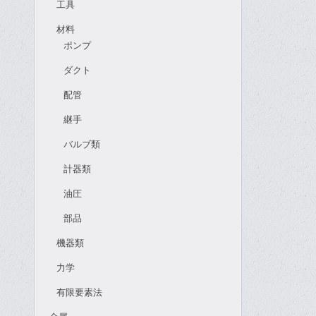
工具
材料
ポンプ
ダクト
配管
継手
バルブ類
計器類
油圧
部品
機器類
力学
有限要素法