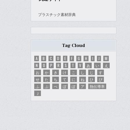
プラスチック素材辞典
Tag Cloud
A
B
C
D
E
F
G
H
I
J
M
N
O
P
R
S
T
V
あ
い
え
お
か
き
け
こ
し
じ
す
せ
た
ち
て
に
ね
ひ
び
ふ
ぷ
べ
ぼ
ぽ
ア
熱伝導率
Ｊ