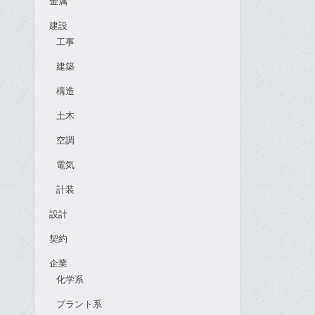
金属
建設
工事
建築
構造
土木
空調
電気
計装
設計
契約
企業
化学系
プラント系