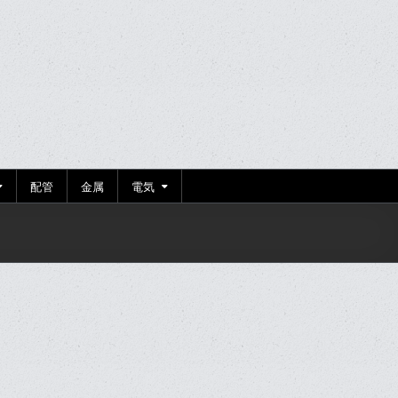
配管
金属
電気