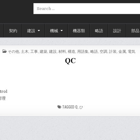
Search
for:
契約
建設
機械
機器類
略語
設計
部品
POSTED
その他
,
土木
,
工事
,
建築
,
建設
,
材料
,
構造
,
用語集
,
略語
,
空調
,
計装
,
金属
,
電気
IN
QC
trol
管理
TAGGED
Q
,
ひ