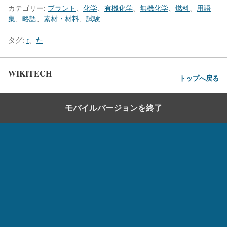
カテゴリー:
プラント
、
化学
、
有機化学
、
無機化学
、
燃料
、
用語
集
、
略語
、
素材・材料
、
試験
タグ:
r
、
た
WIKITECH
トップへ戻る
モバイルバージョンを終了