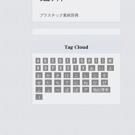
プラスチック素材辞典
Tag Cloud
A
B
C
D
E
F
G
H
I
J
M
N
O
P
R
S
T
V
あ
い
え
お
か
き
け
こ
し
じ
す
せ
た
ち
て
に
ね
ひ
び
ふ
ぷ
べ
ぼ
ぽ
ア
熱伝導率
Ｊ