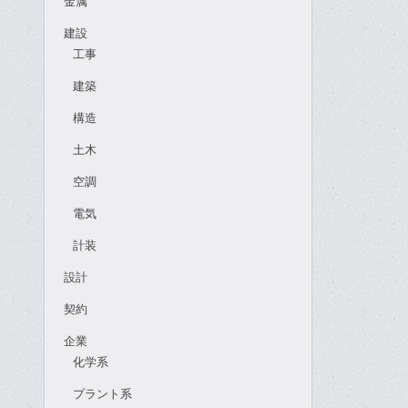
金属
建設
工事
建築
構造
土木
空調
電気
計装
設計
契約
企業
化学系
プラント系