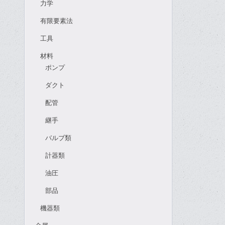
力学
有限要素法
工具
材料
ポンプ
ダクト
配管
継手
バルブ類
計器類
油圧
部品
機器類