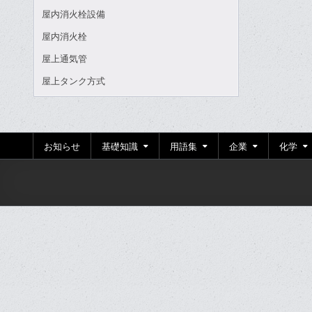
屋内消火栓設備
屋内消火栓
屋上通気管
屋上タンク方式
お知らせ
基礎知識
用語集
企業
化学