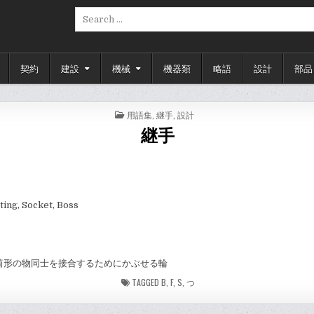
Search
for:
契約
建設
機械
機器類
略語
設計
部品
POSTED
用語集
,
継手
,
設計
IN
継手
tting, Socket, Boss
筒形の物同士を接合するためにかぶせる輪
TAGGED
B
,
F
,
S
,
つ