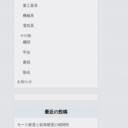
重工業系
機械系
電気系
その他
機関
学会
書籍
協会
お知らせ
最近の投稿
モース硬度と鉛筆硬度の相関性