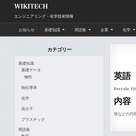
Skip
WIKITECH
to
content
エンジニアリング・化学技術情報
お知らせ
基礎知識
用語集
企業
化学
カテゴリー
基礎知識
基礎データ
英語
物性
熱伝導率
Ferrule, Fi
化学
内容
高分子
管などの円
プラスチック
用語集