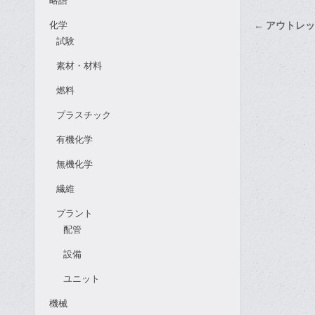
略語
投
化学
← アウトレ
稿
試験
ナ
素材・材料
ビ
燃料
ゲ
プラスチック
ー
シ
有機化学
ョ
無機化学
ン
繊維
プラント
配管
設備
ユニット
機械