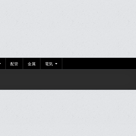
配管
金属
電気