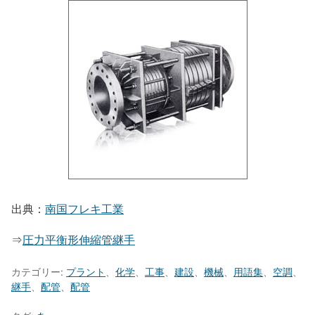
出典：
南国フレキ工業
⇒
圧力平衡形伸縮管継手
カテゴリー:
プラント
、
化学
、
工事
、
建設
、
機械
、
用語集
、
空調
、
継手
、
配管
、
配管