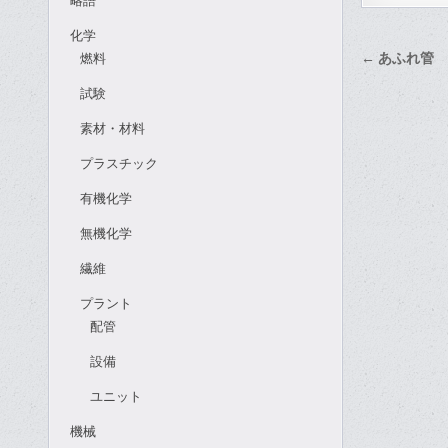
略語
化学
投
燃料
← あふれ管
稿
試験
ナ
素材・材料
ビ
ゲ
プラスチック
ー
有機化学
シ
無機化学
ョ
繊維
ン
プラント
配管
設備
ユニット
機械