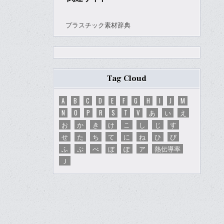
プラスチック素材辞典
Tag Cloud
A
B
C
D
E
F
G
H
I
J
M
N
O
P
R
S
T
V
あ
い
え
お
か
き
け
こ
し
じ
す
せ
た
ち
て
に
ね
ひ
び
ふ
ぷ
べ
ぼ
ぽ
ア
熱伝導率
Ｊ