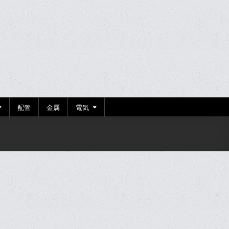
配管
金属
電気