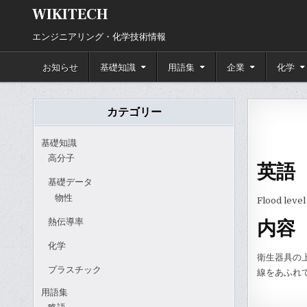
Skip
WIKITECH
to
content
エンジニアリング・化学技術情報
お知らせ
基礎知識
用語集
企業
化学
カテゴリー
基礎知識
高分子
英語
基礎データ
物性
Flood level
熱伝導率
内容
化学
衛生器具の
プラスチック
線をあふれ
用語集