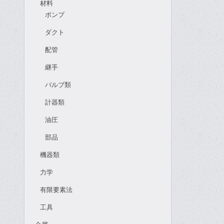
材料
ポンプ
ダクト
配管
継手
バルブ類
計器類
油圧
部品
機器類
力学
有限要素法
工具