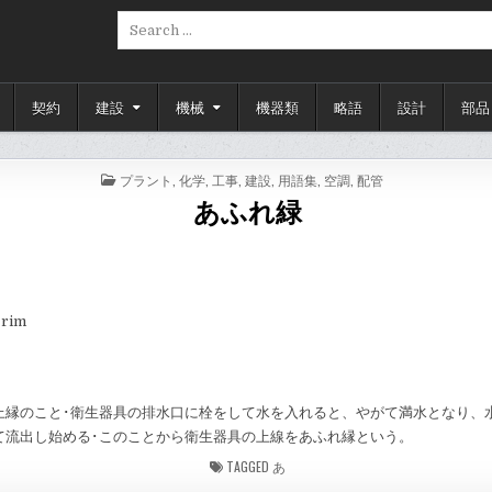
Search
for:
契約
建設
機械
機器類
略語
設計
部品
POSTED
プラント
,
化学
,
工事
,
建設
,
用語集
,
空調
,
配管
IN
あふれ緑
 rim
上縁のこと･衛生器具の排水口に栓をして水を入れると、やがて満水となり、
て流出し始める･このことから衛生器具の上線をあふれ縁という。
TAGGED
あ