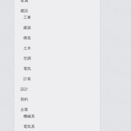
金属
建設
工事
建築
構造
土木
空調
電気
計装
設計
契約
企業
機械系
電気系