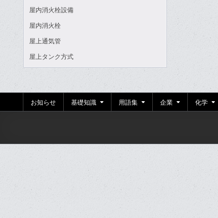
屋内消火栓設備
屋内消火栓
屋上通気管
屋上タンク方式
お知らせ
基礎知識
用語集
企業
化学