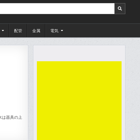
配管
金属
電気
水は器具の上