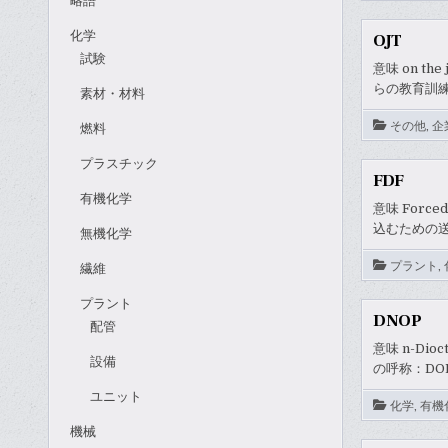
略語
化学
OJT
試験
意味 on t
らの教育訓
素材・材料
その他
,
企
燃料
プラスチック
FDF
有機化学
意味 Forc
込むための送
無機化学
プラント
,
繊維
プラント
DNOP
配管
意味 n-Dio
設備
の呼称：DO
ユニット
化学
,
有機
機械