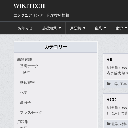
Skip
WIKITECH
to
content
エンジニアリング・化学技術情報
お知らせ
基礎知識
用語集
企業
化学
カテゴリー
SR
基礎知識
基礎データ
意味 Stre
物性
応力除去焼きなま
熱伝導率
力学
,
工事
化学
SCC
高分子
意味 Stre
プラスチック
せにおいて
用語集
化学
,
材料