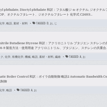
ctyl phthalate, Dioctyl phthalate 和訳：フタル酸ジ-n-オクチル, ジオク
OP、オクチルフタレート、ジオクチルフタレート 化学式 C24H3…
化学
,
略語
,
素材・材料
TAGGED:
D
,
お
,
じ
onitrile Butadiene Styrene 和訳：アクリロニトリル ブタジエン スチレン
03-56-9 製造方法・使用用途 アクリロニトリル、ブタジエン、スチレンの共重合
ック
,
化学
,
有機化学
,
機械
,
略語
,
素材・材料
,
繊維
TAGGED:
A
,
お
atic Boiler Control 和訳：ボイラ自動制御 略語2 Automatic Bandwidth C
域制御
化学
,
略語
TAGGED:
A
,
お