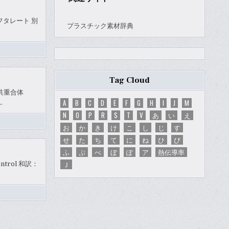
チルフタレート 別
プラスチック素材辞典
Tag Cloud
の共重合体
A
B
C
D
E
F
G
H
I
J
M
…
N
O
P
R
S
T
V
あ
い
え
お
か
き
け
こ
し
じ
す
せ
た
ち
て
に
ね
ひ
び
ふ
ぷ
べ
ぼ
ぽ
ア
熱伝導率
Ｊ
ontrol 和訳：