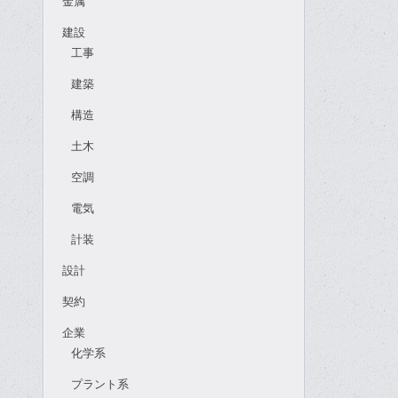
金属
建設
工事
建築
構造
土木
空調
電気
計装
設計
契約
企業
化学系
プラント系