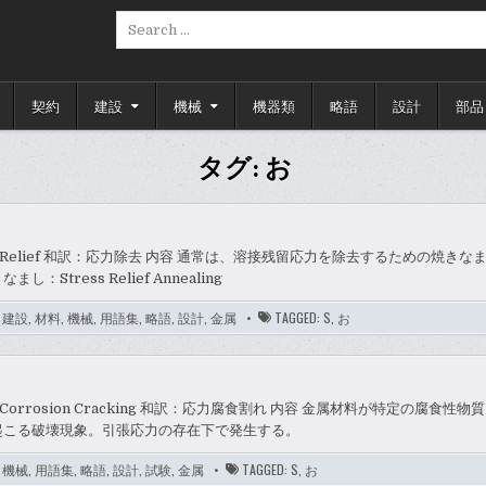
Search
for:
契約
建設
機械
機器類
略語
設計
部品
タグ:
お
ss Relief 和訳：応力除去 内容 通常は、溶接残留応力を除去するための焼き
し：Stress Relief Annealing
,
建設
,
材料
,
機械
,
用語集
,
略語
,
設計
,
金属
TAGGED:
S
,
お
ss Corrosion Cracking 和訳：応力腐食割れ 内容 金属材料が特定の腐食性
起こる破壊現象。引張応力の存在下で発生する。
,
機械
,
用語集
,
略語
,
設計
,
試験
,
金属
TAGGED:
S
,
お