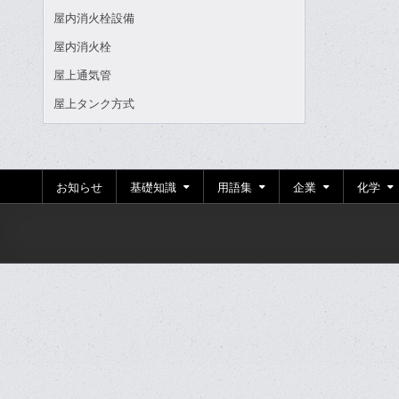
屋内消火栓設備
屋内消火栓
屋上通気管
屋上タンク方式
お知らせ
基礎知識
用語集
企業
化学