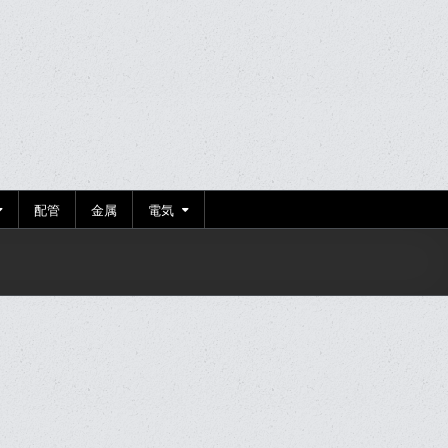
配管
金属
電気