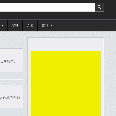
配管
金属
電気
なましを指す。
物質との組み合わ