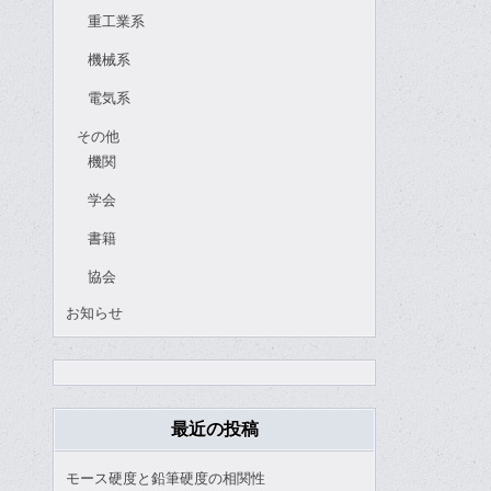
重工業系
機械系
電気系
その他
機関
学会
書籍
協会
お知らせ
最近の投稿
モース硬度と鉛筆硬度の相関性