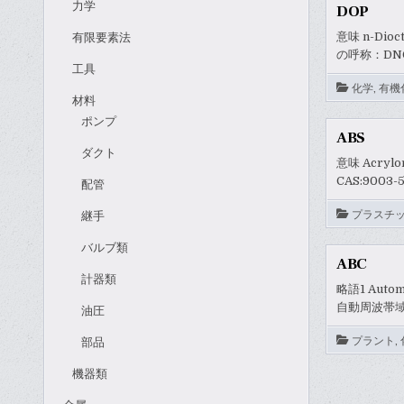
力学
DOP
意味 n-Dio
有限要素法
の呼称：DN
工具
化学
,
有機
材料
ポンプ
ABS
ダクト
意味 Acryl
CAS:90
配管
プラスチ
継手
バルブ類
ABC
計器類
略語1 Autom
自動周波帯
油圧
プラント
,
部品
機器類