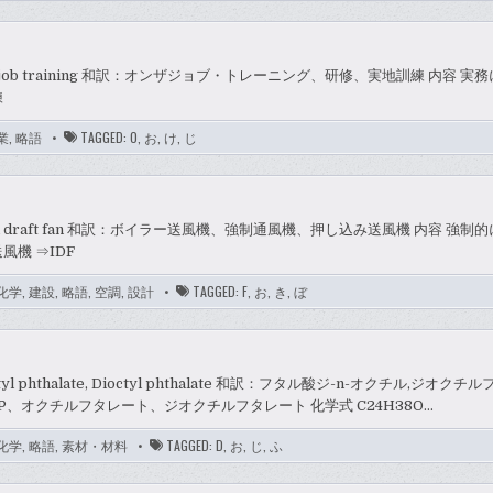
he job training 和訳：オンザジョブ・トレーニング、研修、実地訓練 内容 
練
業
,
略語
TAGGED:
O
,
お
,
け
,
じ
ed draft fan 和訳：ボイラー送風機、強制通風機、押し込み送風機 内容 強
風機 ⇒IDF
化学
,
建設
,
略語
,
空調
,
設計
TAGGED:
F
,
お
,
き
,
ぼ
ctyl phthalate, Dioctyl phthalate 和訳：フタル酸ジ-n-オクチル,ジオク
P、オクチルフタレート、ジオクチルフタレート 化学式 C24H38O…
化学
,
略語
,
素材・材料
TAGGED:
D
,
お
,
じ
,
ふ