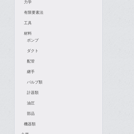
力学
有限要素法
工具
材料
ポンプ
ダクト
配管
継手
バルブ類
計器類
油圧
部品
機器類