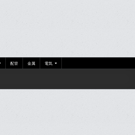
配管
金属
電気