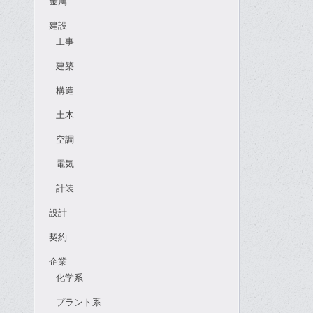
金属
建設
工事
建築
構造
土木
空調
電気
計装
設計
契約
企業
化学系
プラント系