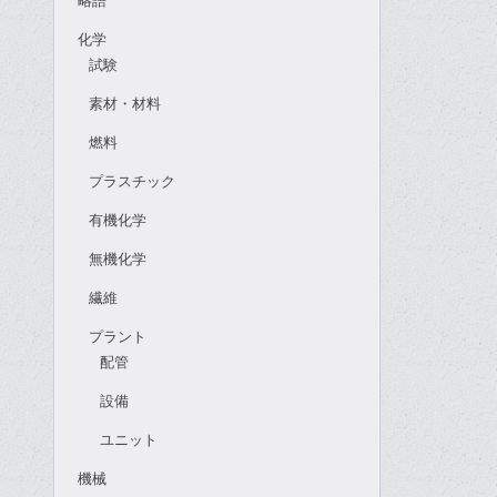
略語
化学
試験
素材・材料
燃料
プラスチック
有機化学
無機化学
繊維
プラント
配管
設備
ユニット
機械