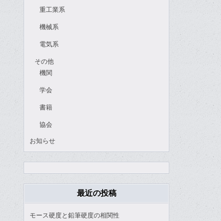
重工業系
機械系
電気系
その他
機関
学会
書籍
協会
お知らせ
最近の投稿
モース硬度と鉛筆硬度の相関性