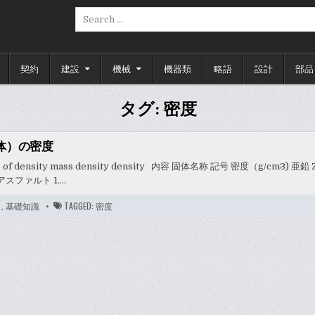
Search
for:
契約
建設
機械
機器類
略語
設計
部品
タグ:
密度
体）の密度
 of density mass density density 内容 固体名称 記号 密度（g/cm3) 亜鉛 Z
.3 アスファルト 1….
タ
,
基礎知識
TAGGED:
密度