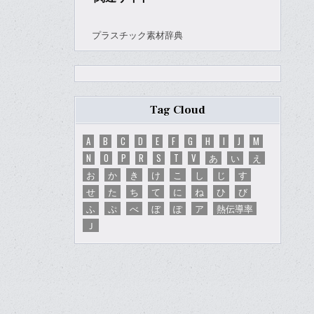
プラスチック素材辞典
Tag Cloud
A
B
C
D
E
F
G
H
I
J
M
N
O
P
R
S
T
V
あ
い
え
お
か
き
け
こ
し
じ
す
せ
た
ち
て
に
ね
ひ
び
ふ
ぷ
べ
ぼ
ぽ
ア
熱伝導率
Ｊ