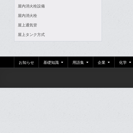
屋内消火栓設備
屋内消火栓
屋上通気管
屋上タンク方式
お知らせ
基礎知識
用語集
企業
化学