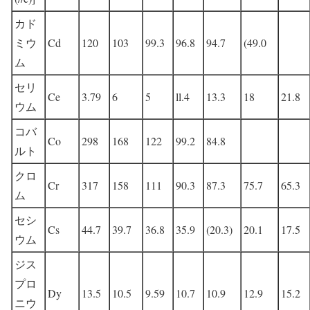
カド
ミウ
Cd
120
103
99.3
96.8
94.7
(49.0
ム
セリ
Ce
3.79
6
5
ll.4
13.3
18
21.8
ウム
コバ
Co
298
168
122
99.2
84.8
ルト
クロ
Cr
317
158
111
90.3
87.3
75.7
65.3
ム
セシ
Cs
44.7
39.7
36.8
35.9
(20.3)
20.1
17.5
ウム
ジス
プロ
Dy
13.5
10.5
9.59
10.7
10.9
12.9
15.2
ニウ