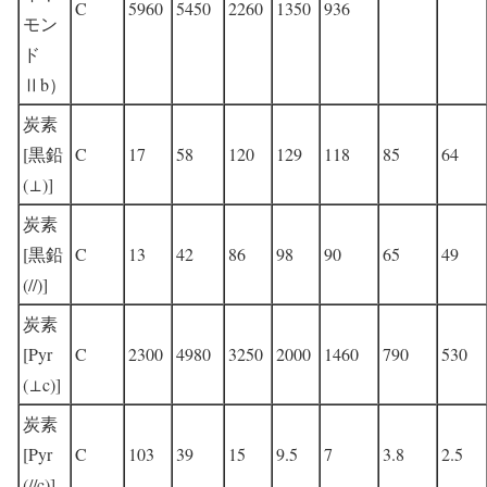
C
5960
5450
2260
1350
936
モン
ド
Ⅱb）
炭素
[黒鉛
C
17
58
120
129
118
85
64
(⊥)]
炭素
[黒鉛
C
13
42
86
98
90
65
49
(//)]
炭素
[Pyr
C
2300
4980
3250
2000
1460
790
530
(⊥c)]
炭素
[Pyr
C
103
39
15
9.5
7
3.8
2.5
(//c)]