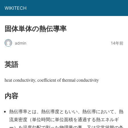
WIKITECH
固体単体の熱伝導率
admin
14年前
英語
heat conductivity, coefficient of thermal conductivity
内容
熱伝導率とは、熱伝導度ともいい、熱伝導において、熱
流束密度（単位時間に単位面積を通過する熱エネルギ
ー）を温度勾配で割った物理量の事、又は定常状態の条