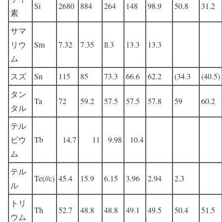
Si
2680
884
264
148
98.9
50.8
31.2
素
サマ
リウ
Sm
7.32
7.35
ll.3
13.3
13.3
ム
スズ
Sn
115
85
73.3
66.6
62.2
(34.3
(40.5)
タン
Ta
72
59.2
57.5
57.5
57.8
59
60.2
タル
テル
ビウ
Tb
14.7
11
9.98
10.4
ム
テル
Te(//c)
45.4
15.9
6.15
3.96
2.94
2.3
ル
トリ
Th
52.7
48.8
48.8
49.1
49.5
50.4
51.5
ウム