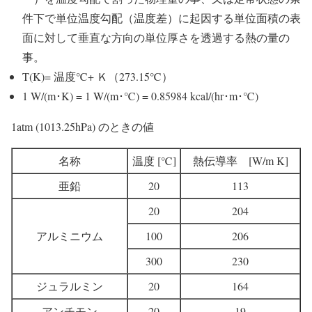
件下で単位温度勾配（温度差）に起因する単位面積の表
面に対して垂直な方向の単位厚さを透過する熱の量の
事。
T(K)= 温度℃+ Ｋ（273.15℃）
1 W/(m･K) = 1 W/(m･℃) = 0.85984 kcal/(hr･m･℃)
1atm (1013.25hPa) のときの値
名称
温度 [℃]
熱伝導率 [W/m K]
亜鉛
20
113
20
204
アルミニウム
100
206
300
230
ジュラルミン
20
164
アンチモン
20
19