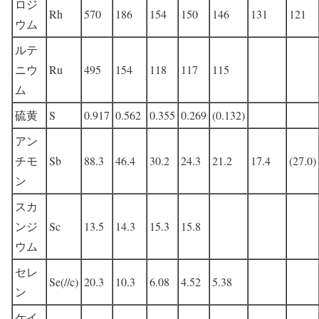
ロジ
Rh
570
186
154
150
146
131
121
ウム
ルテ
ニウ
Ru
495
154
118
117
115
ム
硫黄
S
0.917
0.562
0.355
0.269
(0.132)
アン
チモ
Sb
88.3
46.4
30.2
24.3
21.2
17.4
(27.0)
ン
スカ
ンジ
Sc
13.5
14.3
15.3
15.8
ウム
セレ
Se(//c)
20.3
10.3
6.08
4.52
5.38
ン
ケイ