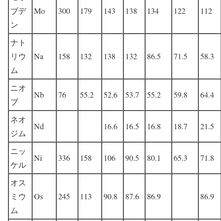
ブデ
Mo
300
179
143
138
134
122
112
ン
ナト
リウ
Na
158
132
138
132
86.5
71.5
58.3
ム
ニオ
Nb
76
55.2
52.6
53.7
55.2
59.8
64.4
ブ
ネオ
Nd
16.6
16.5
16.8
18.7
21.5
ジム
ニッ
Ni
336
158
106
90.5
80.1
65.3
71.8
ケル
オス
ミウ
Os
245
113
90.8
87.6
86.9
86.9
ム