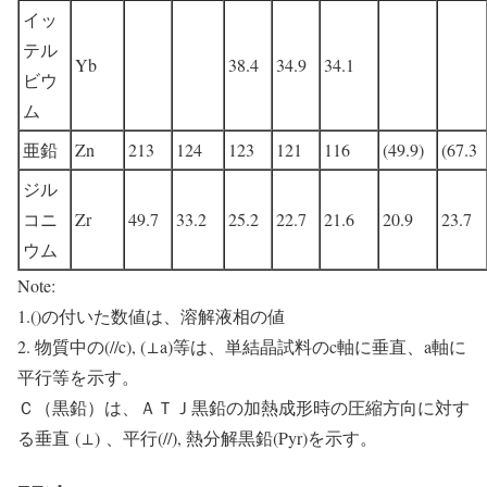
イッ
テル
Yb
38.4
34.9
34.1
ビウ
ム
亜鉛
Zn
213
124
123
121
116
(49.9)
(67.3
ジル
コニ
Zr
49.7
33.2
25.2
22.7
21.6
20.9
23.7
ウム
Note:
1.()の付いた数値は、溶解液相の値
2. 物質中の(//c), (⊥a)等は、単結晶試料のc軸に垂直、a軸に
平行等を示す。
Ｃ（黒鉛）は、ＡＴＪ黒鉛の加熱成形時の圧縮方向に対す
る垂直 (⊥) 、平行(//), 熱分解黒鉛(Pyr)を示す。