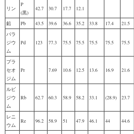
P
リン
42.7
30.7
17.7
12.1
(黒)
鉛
Pb
43.5
39.6
36.6
35.2
33.8
17.4
21.5
パラ
ジウ
Pd
123
77.3
75.5
75.5
75.5
75.5
75.5
ム
プラ
セオ
Pr
7.69
10.6
12.5
13.6
16.9
21.6
ジム
ルビ
ジウ
Rb
62.7
60.3
58.9
58.2
33.1
(28.9)
23.7
ム
レニ
Re
96.2
58.9
51
47.9
46.1
44
44.6
ウム