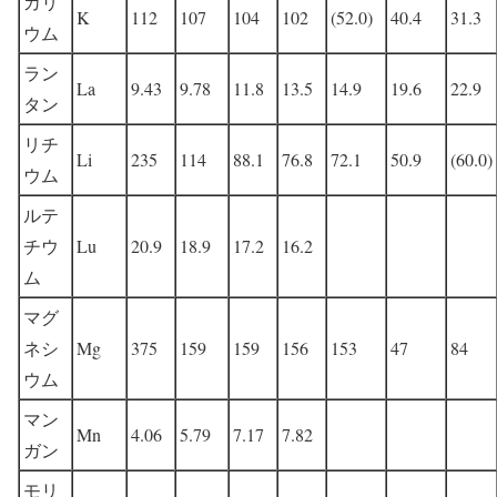
カリ
K
112
107
104
102
(52.0)
40.4
31.3
ウム
ラン
La
9.43
9.78
11.8
13.5
14.9
19.6
22.9
タン
リチ
Li
235
114
88.1
76.8
72.1
50.9
(60.0)
ウム
ルテ
チウ
Lu
20.9
18.9
17.2
16.2
ム
マグ
ネシ
Mg
375
159
159
156
153
47
84
ウム
マン
Mn
4.06
5.79
7.17
7.82
ガン
モリ