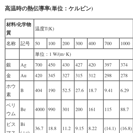
高温時の熱伝導率(単位：ケルビン)
材料/化学物
温度T(K)
質
名称
記号
50
100
200
300
400
700
1000
単位：1 W/(m･K)
銀
Ag
700
450
430
427
420
397
374
金
Au
420
345
327
315
312
298
278
ホウ
B
404
190
52.5
27.6
18.7
9.41
6.29
素
ベリ
Be
4000
990
301
200
161
115
88.7
ウム
ビス
Bi
36.7
18.8
11.2
9.15
8.22
(14.1)
(16.8)
マス
(⊥c)