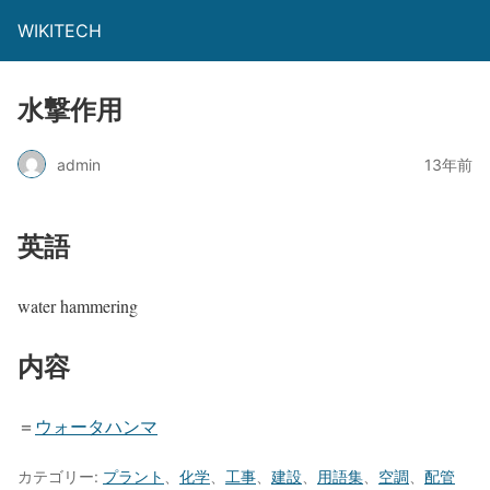
WIKITECH
水撃作用
admin
13年前
英語
water hammering
内容
＝
ウォータハンマ
カテゴリー:
プラント
、
化学
、
工事
、
建設
、
用語集
、
空調
、
配管