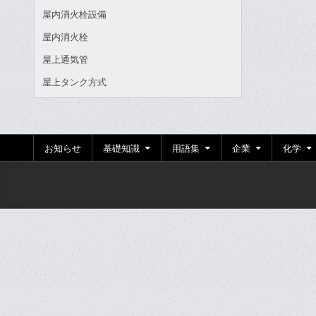
屋内消火栓設備
屋内消火栓
屋上通気管
屋上タンク方式
お知らせ
基礎知識
用語集
企業
化学