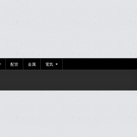
配管
金属
電気