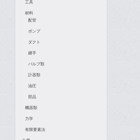
工具
材料
配管
ポンプ
ダクト
継手
バルブ類
計器類
油圧
部品
機器類
力学
有限要素法