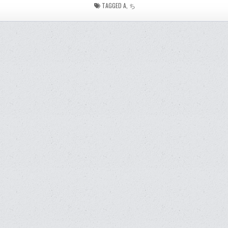
TAGGED
A
,
ち