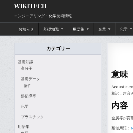
Skip
WIKITECH
to
content
エンジニアリング・化学技術情報
お知らせ
基礎知識
用語集
企業
化学
カテゴリー
基礎知識
高分子
意味
基礎データ
物性
Acoustic em
和訳：超音
熱伝導率
内容
化学
プラスチック
金属等が変
用語集
類似用語：