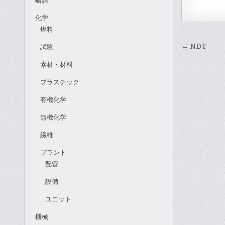
略語
化学
燃料
投
← NDT
試験
稿
素材・材料
ナ
プラスチック
ビ
ゲ
有機化学
ー
無機化学
シ
繊維
ョ
プラント
ン
配管
設備
ユニット
機械