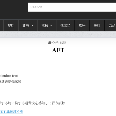
Search
for:
契約
建設
機械
機器類
略語
設計
部品
POSTED
化学
,
略語
IN
AET
ission test
波透過探傷試験
形する時に発する超音波を感知して行う試験
NDT 非破壊検査