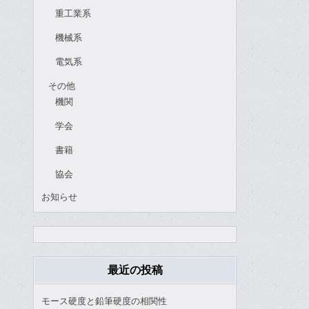
重工業系
機械系
電気系
その他
機関
学会
書籍
協会
お知らせ
最近の投稿
モース硬度と鉛筆硬度の相関性