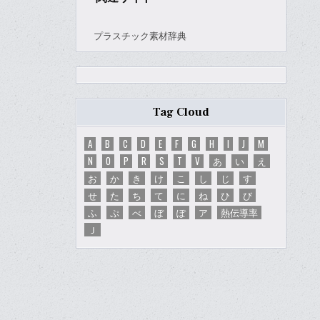
プラスチック素材辞典
Tag Cloud
A
B
C
D
E
F
G
H
I
J
M
N
O
P
R
S
T
V
あ
い
え
お
か
き
け
こ
し
じ
す
せ
た
ち
て
に
ね
ひ
び
ふ
ぷ
べ
ぼ
ぽ
ア
熱伝導率
Ｊ