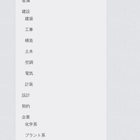
金属
建設
建築
工事
構造
土木
空調
電気
計装
設計
契約
企業
化学系
プラント系